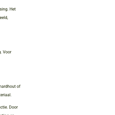
sing. Het
eeld,
g. Voor
 hardhout of
eriaal.
ctie. Door