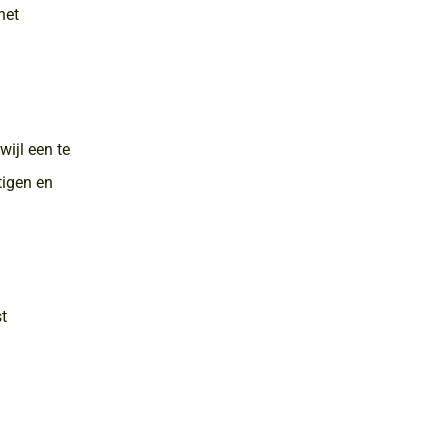
het
wijl een te
tigen en
t