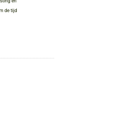
asting en
m de tijd