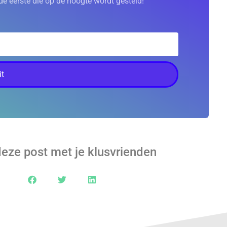
de eerste die op de hoogte wordt gesteld!
t
deze post met je klusvrienden