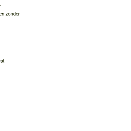
.
ren zonder
est