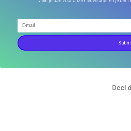
Meld je aan voor onze nieuwsbrief en je bent 
Submi
Deel 