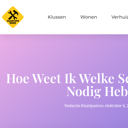
Klussen
Wonen
Verhui
Hoe Weet Ik Welke S
Nodig Heb
Redactie Klustipsenzo.nl
oktober 6,