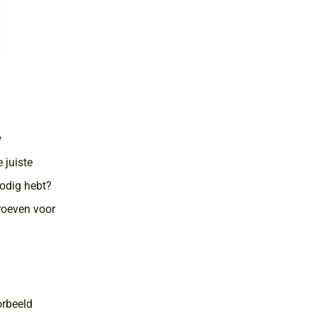
w
 juiste
nodig hebt?
hroeven voor
orbeeld