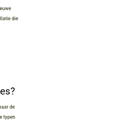
ieuwe
latie die
ies?
naar de
de typen