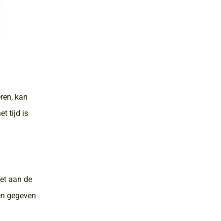
eren, kan
t tijd is
oet aan de
en gegeven