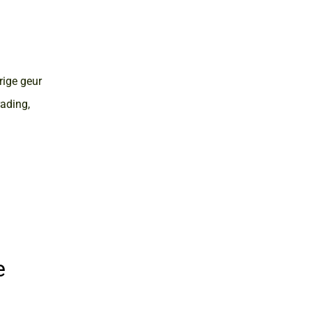
rige geur
rading,
e