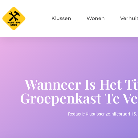
Klussen
Wonen
Verhui
Wanneer Is Het Ti
Groepenkast Te V
Redactie Klustipsenzo.nl
februari 15,