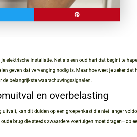
e elektrische installatie. Net als een oud hart dat begint te hap
len geven dat vervanging nodig is. Maar hoe weet je zeker dat he
 de belangrijkste waarschuwingssignalen.
omuitval en overbelasting
g uitvalt, kan dit duiden op een groepenkast die niet langer vold
en oude brug die steeds zwaardere voertuigen moet dragen—op e