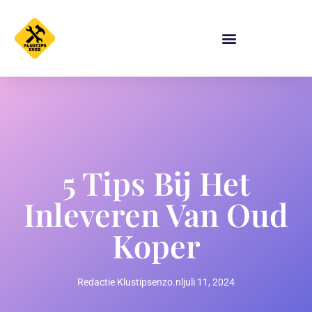
5 Tips Bij Het
Inleveren Van Oud
Koper
Redactie Klustipsenzo.nl
juli 11, 2024